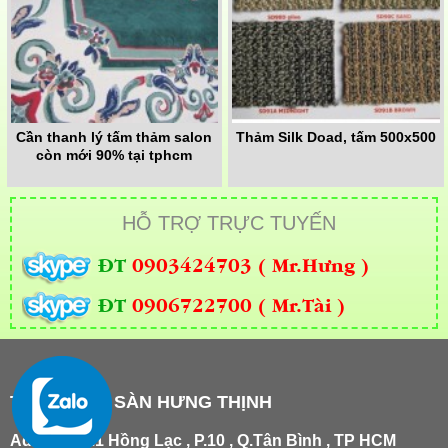
Cần thanh lý tấm thảm salon
Thảm Silk Doad, tấm 500x500
còn mới 90% tại tphcm
HỖ TRỢ TRỰC TUYẾN
ĐT
0903424703 ( Mr.Hưng )
ĐT
0906722700 ( Mr.Tài )
THẢM TRẢI SÀN HƯNG THỊNH
Add
:
181/21 Hồng Lạc , P.10 , Q.Tân Bình , TP HCM