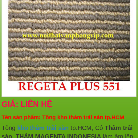
GIÁ: LIÊN HỆ
Tên sản phẩm: Tổng kho thảm trải sàn tp.HCM
Tổng
kho thảm trải sàn
tp.HCM, Có
Thảm trải
sàn, THẢM MAGENTA INDONESIA
làm ấm lên