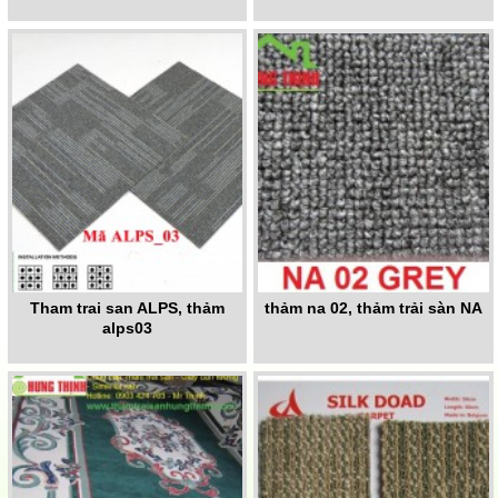
Tham trai san ALPS, thảm
thảm na 02, thảm trải sàn NA
alps03