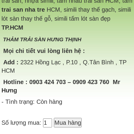
trải sàn, nhựa simili, tam nhau trai san HCM, tam
trai san nha tre
HCM, simili thay thế gạch, simili
lót sàn thay thế gỗ, simili tấm lót sàn đẹp
TP.HCM
THẢM TRẢI SÀN HƯNG THỊNH
Mọi chi tiết vui lòng liên hệ :
Add
:
2322 Hồng Lạc , P.10 , Q.Tân Bình , TP
HCM
Hotline
: 0903 424 703 – 0909 423 760 Mr
Hưng
- Tình trạng: Còn hàng
Số lượng mua:
Mua hàng