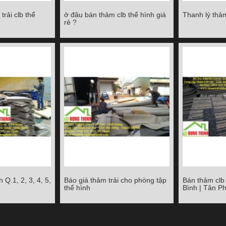
rải clb thể
ở đâu bán thảm clb thể hình giá
Thanh lý thảm
i clb thể hình
ở đâu bán thảm clb thể hình giá
Thanh lý thảm
rẻ ?
rẻ ?
Chi tiết
Chi tiết
 Q.1, 2, 3, 4, 5,
Báo giá thảm trải cho phòng tập
Bán thảm clb
.1, 2, 3, 4, 5,
Báo giá thảm trải cho phòng tập
Bán thảm clb t
thể hình
Bình | Tân P
8
thể hình
| T
Chi tiết
Chi tiết