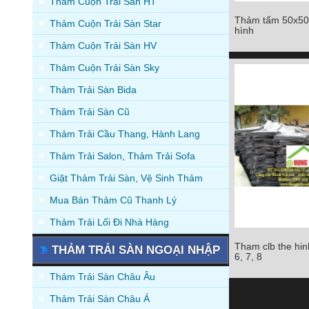
Thảm Cuộn Trải Sàn HT
Thảm tấm 50x50 t
Thảm Cuộn Trải Sàn Star
Thảm tấm 50x50 trả
hình
Thảm Cuộn Trải Sàn HV
Chi tiết
Thảm Cuộn Trải Sàn Sky
Thảm Trải Sàn Bida
Thảm Trải Sàn Cũ
Thảm Trải Cầu Thang, Hành Lang
Thảm Trải Salon, Thảm Trải Sofa
Giặt Thảm Trải Sàn, Vệ Sinh Thảm
Mua Bán Thảm Cũ Thanh Lý
Thảm Trải Lối Đi Nhà Hàng
Tham clb the hinh
THẢM TRẢI SÀN NGOẠI NHẬP
Tham clb the hinh Q
6, 7, 8
6, 7, 
Thảm Trải Sàn Châu Âu
Chi tiết
Thảm Trải Sàn Châu Á