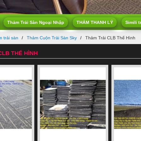
Thảm Trải Sàn Ngoại Nhập
THẢM THANH LÝ
Simili t
 trải sàn
Thảm Cuộn Trải Sàn Sky
Thảm Trải CLB Thể Hình
CLB THỂ HÌNH