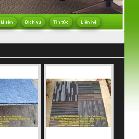
rải sàn
Dịch vụ
Tin tức
Liên hệ