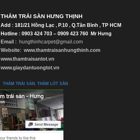
THẢM TRẢI SÀN HƯNG THỊNH
Add
:
181/21 Hồng Lạc , P.10 , Q.Tân Bình , TP HCM
Hotline : 0903 424 703 – 0909 423 760 Mr Hưng
Email :
hungthinhcarpet@gmail.co
m
Website:
www.thamtraisanhungthinh.com
www.thamtraisantot.vn
www.giaydantuongtot.vn
THẢM TRẢI SÀN
,
THẢM LÓT SÀN