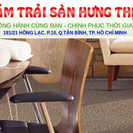
ỒNG HÀNH CÙNG BẠN - CHINH PHỤC THỜI GI
181/21 HỒNG LẠC, P.10, Q.TÂN BÌNH, TP. HỒ CHÍ MINH