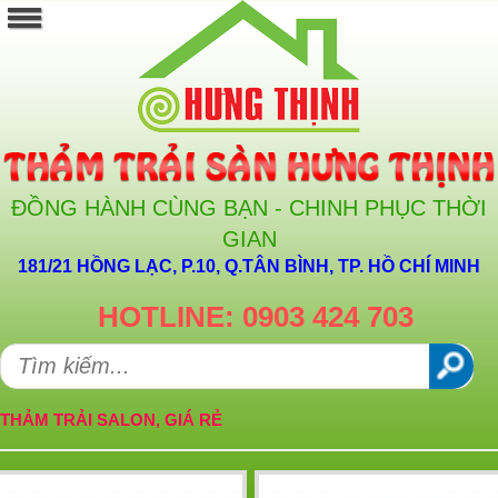
ĐỒNG HÀNH CÙNG BẠN - CHINH PHỤC THỜI
GIAN
181/21 HỒNG LẠC, P.10, Q.TÂN BÌNH, TP. HỒ CHÍ MINH
HOTLINE: 0903 424 703
THẢM TRẢI SALON, GIÁ RẺ