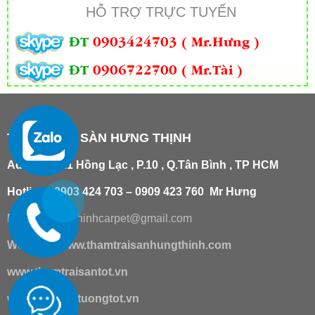
HỖ TRỢ TRỰC TUYẾN
ĐT
0903424703 ( Mr.Hưng )
ĐT
0906722700 ( Mr.Tài )
THẢM TRẢI SÀN HƯNG THỊNH
Add
:
181/21 Hồng Lạc , P.10 , Q.Tân Bình , TP HCM
Hotline : 0903 424 703 – 0909 423 760 Mr Hưng
Email :
hungthinhcarpet@gmail.co
m
Website:
www.thamtraisanhungthinh.com
www.thamtraisantot.vn
www.giaydantuongtot.vn