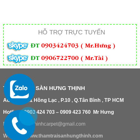
HỖ TRỢ TRỰC TUYẾN
ĐT
0903424703 ( Mr.Hưng )
ĐT
0906722700 ( Mr.Tài )
THẢM TRẢI SÀN HƯNG THỊNH
Add
:
181/21 Hồng Lạc , P.10 , Q.Tân Bình , TP HCM
Hotline : 0903 424 703 – 0909 423 760 Mr Hưng
Email :
hungthinhcarpet@gmail.co
m
Website:
www.thamtraisanhungthinh.com