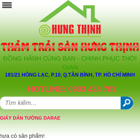
ĐỒNG HÀNH CÙNG BẠN - CHINH PHỤC THỜI
GIAN
181/21 HỒNG LẠC, P.10, Q.TÂN BÌNH, TP. HỒ CHÍ MINH
HOTLINE: 0903 424 703
GIẤY DÁN TƯỜNG DARAE
hưa có sản phẩm!