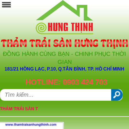
ĐỒNG HÀNH CÙNG BẠN - CHINH PHỤC THỜI
GIAN
181/21 HỒNG LẠC, P.10, Q.TÂN BÌNH, TP. HỒ CHÍ MINH
HOTLINE: 0903 424 703
THẢM TRẢI SÀN T