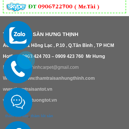
ĐT
0906722700 ( Mr.Tài )
THẢM TRẢI SÀN HƯNG THỊNH
Add
:
181/21 Hồng Lạc , P.10 , Q.Tân Bình , TP HCM
Hotline : 0903 424 703 – 0909 423 760 Mr Hưng
Email :
hungthinhcarpet@gmail.co
m
Website:
www.thamtraisanhungthinh.com
www.thamtraisantot.vn
www.giaydantuongtot.vn
thảm trải sàn
,
thảm lót sàn