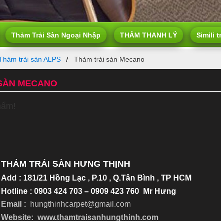
Thảm Trải Sàn Ngoại Nhập
THẢM THANH LÝ
Simili t
Thảm trải sàn ALPS
Thảm trải sàn Mecano
 SÀN MECANO
hẩm!
THẢM TRẢI SÀN HƯNG THỊNH
Add
:
181/21 Hồng Lạc , P.10 , Q.Tân Bình , TP HCM
Hotline : 0903 424 703 – 0909 423 760 Mr Hưng
Email :
hungthinhcarpet@gmail.co
m
Website:
www.thamtraisanhungthinh.com