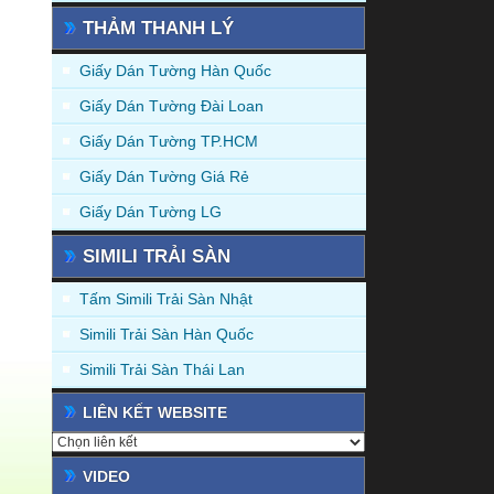
THẢM THANH LÝ
Giấy Dán Tường Hàn Quốc
Giấy Dán Tường Đài Loan
Giấy Dán Tường TP.HCM
Giấy Dán Tường Giá Rẻ
Giấy Dán Tường LG
SIMILI TRẢI SÀN
Tấm Simili Trải Sàn Nhật
Simili Trải Sàn Hàn Quốc
Simili Trải Sàn Thái Lan
LIÊN KẾT WEBSITE
VIDEO