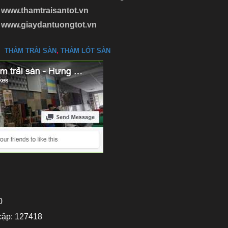
www.thamtraisantot.vn
www.giaydantuongtot.vn
THẢM TRẢI SÀN
,
THẢM LÓT SÀN
0
cập: 127418