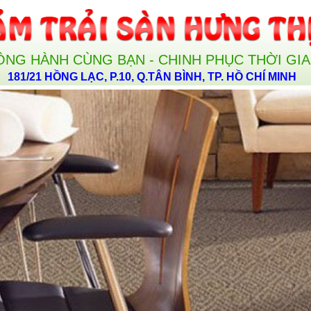
ỒNG HÀNH CÙNG BẠN - CHINH PHỤC THỜI GI
181/21 HỒNG LẠC, P.10, Q.TÂN BÌNH, TP. HỒ CHÍ MINH