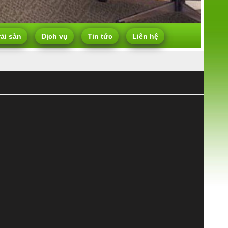
rải sàn
Dịch vụ
Tin tức
Liên hệ