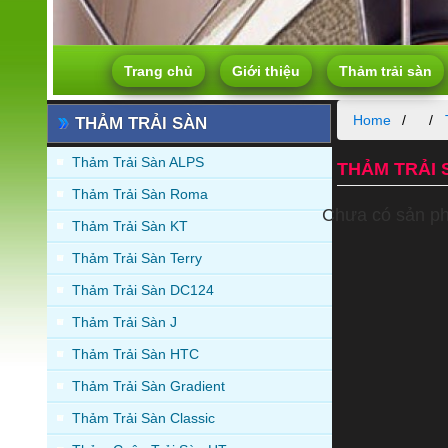
Trang chủ
Giới thiệu
Thảm trải sàn
Home
THẢM TRẢI SÀN
Thảm Trải Sàn ALPS
THẢM TRẢI
Thảm Trải Sàn Roma
Chưa có sản p
Thảm Trải Sàn KT
Thảm Trải Sàn Terry
Thảm Trải Sàn DC124
Thảm Trải Sàn J
Thảm Trải Sàn HTC
Thảm Trải Sàn Gradient
Thảm Trải Sàn Classic