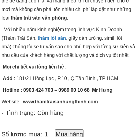
thể dễ dàng cuốn lại và mang theo khi di chuyển đến chỗ ở
mới mà không cần phải tốn nhiều chi phí lắp đặt như những
loại
thảm trải sàn văn phòng.
Với nhiều năm kinh nghiệm trong lĩnh vực Kinh Doanh
(Thảm Trải
Sàn,
thảm lót sàn
, giấy dán tường, simili lót
nhà) chúng tôi sẽ tư vấn sao cho phù hợp với từng sự kiện và
nhu cầu của khách hàng với chất lượng và dịch vụ tốt nhất.
Mọi chi tiết vui lòng liên hệ :
Add
:
181/21 Hồng Lạc , P.10 , Q.Tân Bình , TP HCM
Hotline
: 0903 424 703 – 0989 00 10 68 Mr Hưng
Website:
www.thamtraisanhungthinh.com
- Tình trạng: Còn hàng
Số lượng mua:
Mua hàng