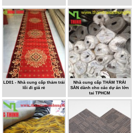
LD01 - Nhà cung cấp thảm trải
Nhà cung cấp THẢM TRẢI
lối đi giá rẻ
SÀN dành cho các dự án lớn
tại TPHCM