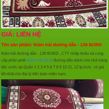
GIÁ: LIÊN HỆ
Tên sản phẩm: thảm trải đường dẫn - 139 BORD
thảm trải đường dẫn - 139 BORD , CTY nhập khẩu và cung
cấp phân phối
thảm trải lối đi
đường dẫn dành cho nhà hàng
tiệc cưới, tại Quận 1 2 3 4 5 6 7 8 9 10 11, 12 tp.hcm, có giá
tốt nhất cho đại lý trên toàn miền nam.