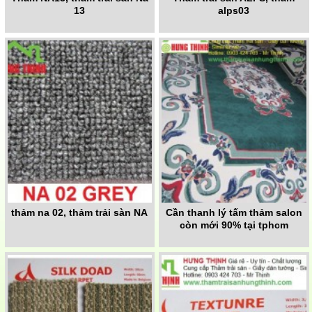
13
alps03
thảm na 02, thảm trải sàn NA
Cần thanh lý tấm thảm salon
còn mới 90% tại tphcm