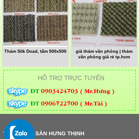
Thảm Silk Doad, tấm 500x500
giá thảm văn phòng | thảm
văn phòng giá rẻ tp.hcm
HỖ TRỢ TRỰC TUYẾN
ĐT
0903424703 ( Mr.Hưng )
ĐT
0906722700 ( Mr.Tài )
THẢM TRẢI SÀN HƯNG THỊNH