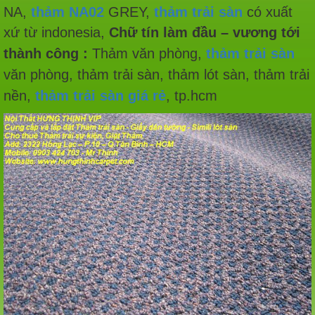
NA,
thảm NA02
GREY,
thảm trải sàn
có xuất
xứ từ indonesia,
Chữ tín làm đầu – vương tới
thành công :
Thảm văn phòng,
thảm trải sàn
văn phòng, thảm trải sàn, thảm lót sàn, thảm trải
nền,
thảm trải sàn giá rẻ
, tp.hcm