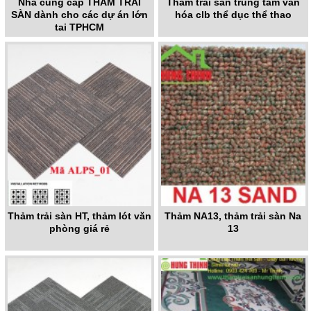
Nhà cung cấp THẢM TRẢI
Thảm trải sàn trung tâm văn
SÀN dành cho các dự án lớn
hóa clb thể dục thể thao
tại TPHCM
Thảm trải sàn HT, thảm lót văn
Thảm NA13, thảm trải sàn Na
phòng giá rẻ
13