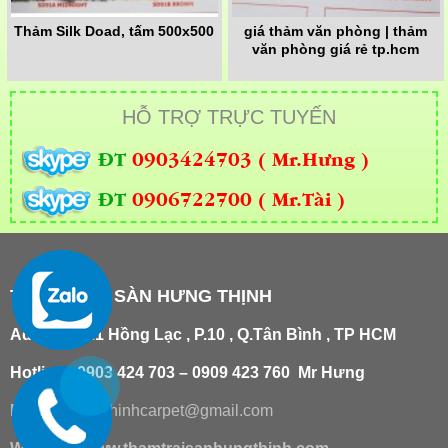
Thảm Silk Doad, tấm 500x500
giá thảm văn phòng | thảm
văn phòng giá rẻ tp.hcm
HỖ TRỢ TRỰC TUYẾN
ĐT
0903424703 ( Mr.Hưng )
ĐT
0906722700 ( Mr.Tài )
THẢM TRẢI SÀN HƯNG THỊNH
Add
:
181/21 Hồng Lạc , P.10 , Q.Tân Bình , TP HCM
Hotline : 0903 424 703 – 0909 423 760 Mr Hưng
Email :
hungthinhcarpet@gmail.co
m