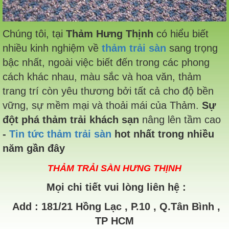
Chúng tôi, tại
Thảm Hưng Thịnh
có hiểu biết
nhiều kinh nghiệm về
thảm trải sàn
sang trọng
bậc nhất, ngoài việc biết đến trong các phong
cách khác nhau, màu sắc và hoa văn, thảm
trang trí còn yêu thương bởi tất cả cho độ bền
vững, sự mềm mại và thoải mái của Thảm.
Sự
đột phá thảm trải khách sạn
nâng lên tầm cao
-
Tin tức thảm trải sàn
hot nhất trong nhiều
năm gần đây
THẢM TRẢI SÀN HƯNG THỊNH
Mọi chi tiết vui lòng liên hệ :
Add
:
181/21 Hồng Lạc , P.10 , Q.Tân Bình ,
TP HCM