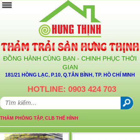
ĐỒNG HÀNH CÙNG BẠN - CHINH PHỤC THỜI
GIAN
181/21 HỒNG LẠC, P.10, Q.TÂN BÌNH, TP. HỒ CHÍ MINH
HOTLINE: 0903 424 703
THẢM PHÒNG TẬP, CLB THỂ HÌNH