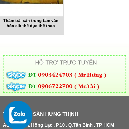
Thảm trải sàn trung tâm văn
hóa clb thể dục thể thao
HỖ TRỢ TRỰC TUYẾN
ĐT
0903424703 ( Mr.Hưng )
ĐT
0906722700 ( Mr.Tài )
THẢM TRẢI SÀN HƯNG THỊNH
Add
:
181/21 Hồng Lạc , P.10 , Q.Tân Bình , TP HCM