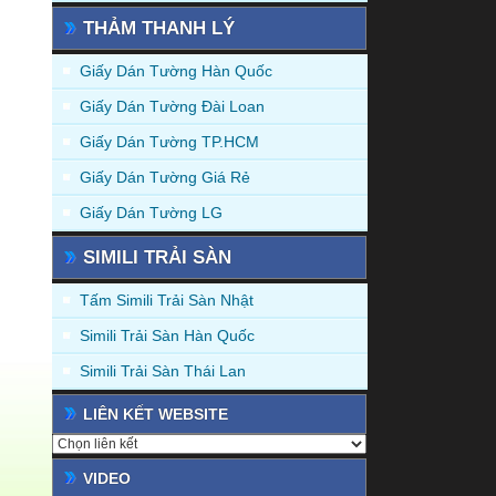
THẢM THANH LÝ
Giấy Dán Tường Hàn Quốc
Giấy Dán Tường Đài Loan
Giấy Dán Tường TP.HCM
Giấy Dán Tường Giá Rẻ
Giấy Dán Tường LG
SIMILI TRẢI SÀN
Tấm Simili Trải Sàn Nhật
Simili Trải Sàn Hàn Quốc
Simili Trải Sàn Thái Lan
LIÊN KẾT WEBSITE
VIDEO