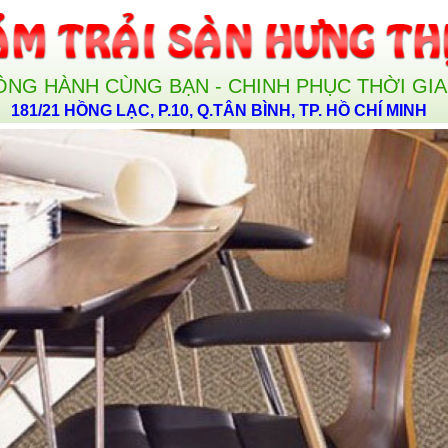
ỒNG HÀNH CÙNG BẠN - CHINH PHỤC THỜI GI
181/21 HỒNG LẠC, P.10, Q.TÂN BÌNH, TP. HỒ CHÍ MINH