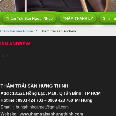
Thảm Trải Sàn Ngoại Nhập
THẢM THANH LÝ
Simili t
Thảm trải sàn Roma
Thảm trải sàn Andrew
 SÀN ANDREW
hẩm!
THẢM TRẢI SÀN HƯNG THỊNH
Add
:
181/21 Hồng Lạc , P.10 , Q.Tân Bình , TP HCM
Hotline : 0903 424 703 – 0909 423 760 Mr Hưng
Email :
hungthinhcarpet@gmail.co
m
Website:
www.thamtraisanhungthinh.com