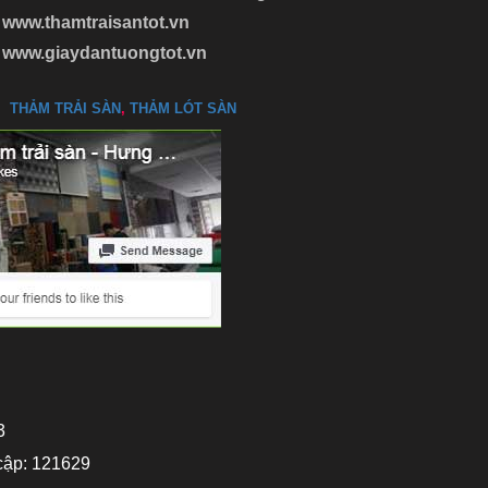
www.thamtraisantot.vn
www.giaydantuongtot.vn
THẢM TRẢI SÀN
,
THẢM LÓT SÀN
3
cập: 121629