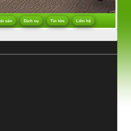
rải sàn
Dịch vụ
Tin tức
Liên hệ