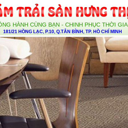
ỒNG HÀNH CÙNG BẠN - CHINH PHỤC THỜI GI
181/21 HỒNG LẠC, P.10, Q.TÂN BÌNH, TP. HỒ CHÍ MINH