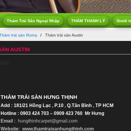
Thảm Trải Sàn Ngoại Nhập
THẢM THANH LÝ
Simili t
Thảm trải sàn Roma
Thảm trải sàn Austin
SÀN AUSTIN
hẩm!
THẢM TRẢI SÀN HƯNG THỊNH
Add
:
181/21 Hồng Lạc , P.10 , Q.Tân Bình , TP HCM
Hotline : 0903 424 703 – 0909 423 760 Mr Hưng
Email :
hungthinhcarpet@gmail.co
m
Website:
www.thamtraisanhungthinh.com