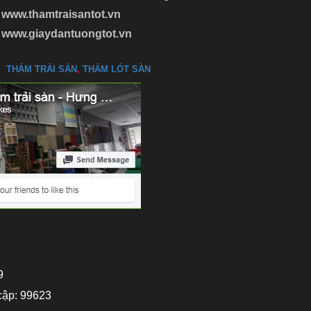
www.thamtraisantot.vn
www.giaydantuongtot.vn
THẢM TRẢI SÀN
,
THẢM LÓT SÀN
9
cập: 99623