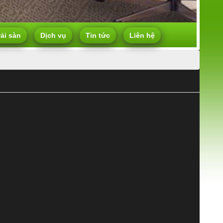
rải sàn
Dịch vụ
Tin tức
Liên hệ