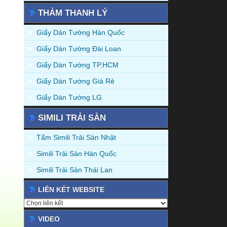
THẢM THANH LÝ
Giấy Dán Tường Hàn Quốc
Giấy Dán Tường Đài Loan
Giấy Dán Tường TP.HCM
Giấy Dán Tường Giá Rẻ
Giấy Dán Tường LG
SIMILI TRẢI SÀN
Tấm Simili Trải Sàn Nhật
Simili Trải Sàn Hàn Quốc
Simili Trải Sàn Thái Lan
LIÊN KẾT WEBSITE
VIDEO