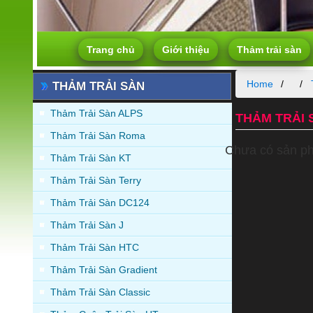
Trang chủ
Giới thiệu
Thảm trải sàn
Home
THẢM TRẢI SÀN
Thảm Trải Sàn ALPS
THẢM TRẢI 
Thảm Trải Sàn Roma
Chưa có sản p
Thảm Trải Sàn KT
Thảm Trải Sàn Terry
Thảm Trải Sàn DC124
Thảm Trải Sàn J
Thảm Trải Sàn HTC
Thảm Trải Sàn Gradient
Thảm Trải Sàn Classic