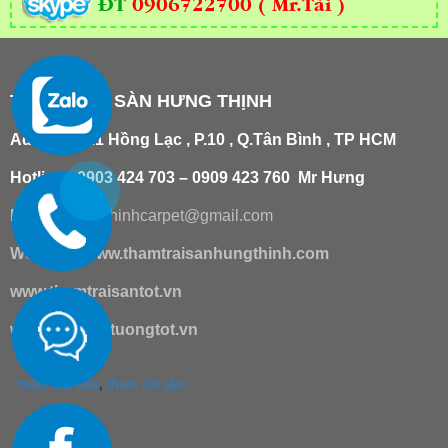
ĐT
0906722700 ( Mr.Tài )
THẢM TRẢI SÀN HƯNG THỊNH
Add
:
181/21 Hồng Lạc , P.10 , Q.Tân Bình , TP HCM
Hotline : 0903 424 703 – 0909 423 760 Mr Hưng
Email :
hungthinhcarpet@gmail.co
m
Website:
www.thamtraisanhungthinh.com
www.thamtraisantot.vn
www.giaydantuongtot.vn
thảm trải sàn
,
thảm lót sàn