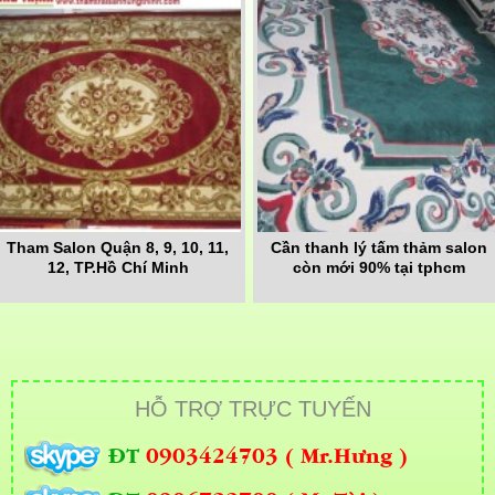
Tham Salon Quận 8, 9, 10, 11,
Cần thanh lý tấm thảm salon
12, TP.Hồ Chí Minh
còn mới 90% tại tphcm
HỖ TRỢ TRỰC TUYẾN
ĐT
0903424703 ( Mr.Hưng )