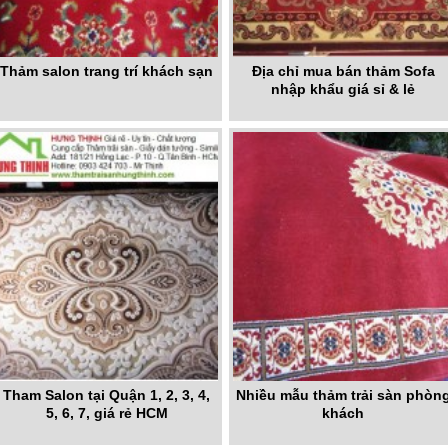
Thảm salon trang trí khách sạn
Địa chỉ mua bán thảm Sofa
nhập khẩu giá sỉ & lẻ
Tham Salon tại Quận 1, 2, 3, 4,
Nhiều mẫu thảm trải sàn phòn
5, 6, 7, giá rẻ HCM
khách