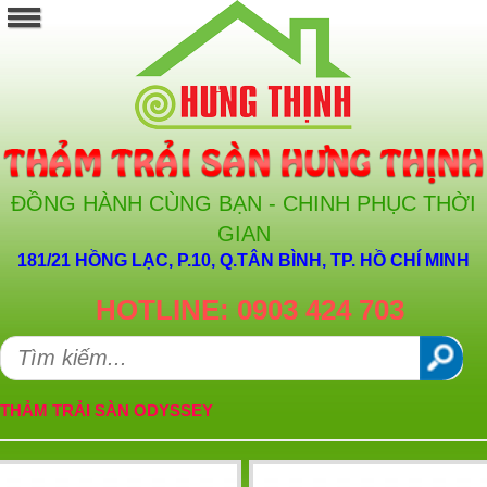
ĐỒNG HÀNH CÙNG BẠN - CHINH PHỤC THỜI
GIAN
181/21 HỒNG LẠC, P.10, Q.TÂN BÌNH, TP. HỒ CHÍ MINH
HOTLINE: 0903 424 703
THẢM TRẢI SÀN ODYSSEY