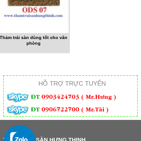
Thảm trải sàn dùng tốt cho văn
phòng
HỖ TRỢ TRỰC TUYẾN
ĐT
0903424703 ( Mr.Hưng )
ĐT
0906722700 ( Mr.Tài )
THẢM TRẢI SÀN HƯNG THỊNH