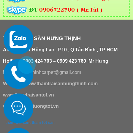
ĐT
0906722700 ( Mr.Tài )
THẢM TRẢI SÀN HƯNG THỊNH
Add
:
181/21 Hồng Lạc , P.10 , Q.Tân Bình , TP HCM
Hotline : 0903 424 703 – 0909 423 760 Mr Hưng
Email :
hungthinhcarpet@gmail.co
m
Website:
www.thamtraisanhungthinh.com
www.thamtraisantot.vn
www.giaydantuongtot.vn
thảm trải sàn
,
thảm lót sàn