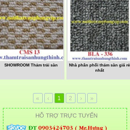
SHOWROOM Thảm trải sàn
Nhà phân phối thảm sàn giá r
nhất
«
‹
1
2
›
»
HỖ TRỢ TRỰC TUYẾN
ĐT
0903424703 ( Mr.Hưng )