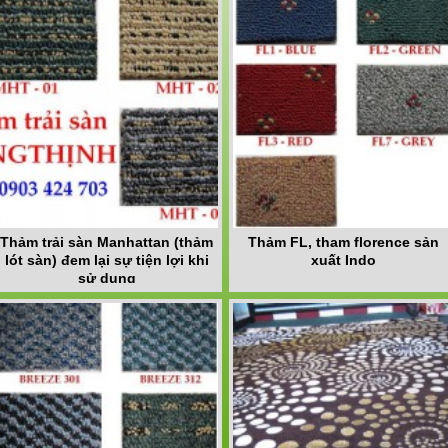
Thảm trải sàn Manhattan (thảm
Thảm FL, tham florence sản
lót sàn) đem lại sự tiện lợi khi
xuất Indo
sử dụng