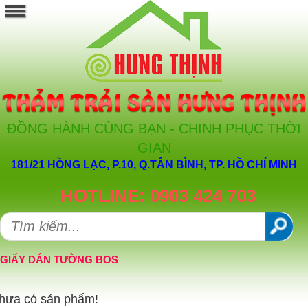
ĐỒNG HÀNH CÙNG BẠN - CHINH PHỤC THỜI
GIAN
181/21 HỒNG LẠC, P.10, Q.TÂN BÌNH, TP. HỒ CHÍ MINH
HOTLINE: 0903 424 703
GIẤY DÁN TƯỜNG BOS
hưa có sản phẩm!