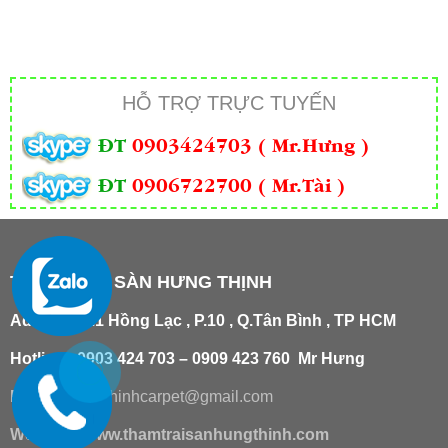
HỖ TRỢ TRỰC TUYẾN
ĐT
0903424703 ( Mr.Hưng )
ĐT
0906722700 ( Mr.Tài )
THẢM TRẢI SÀN HƯNG THỊNH
Add
:
181/21 Hồng Lạc , P.10 , Q.Tân Bình , TP HCM
Hotline : 0903 424 703 – 0909 423 760 Mr Hưng
Email :
hungthinhcarpet@gmail.co
m
Website:
www.thamtraisanhungthinh.com