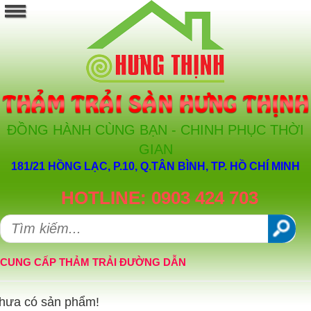
ĐỒNG HÀNH CÙNG BẠN - CHINH PHỤC THỜI
GIAN
181/21 HỒNG LẠC, P.10, Q.TÂN BÌNH, TP. HỒ CHÍ MINH
HOTLINE: 0903 424 703
CUNG CẤP THẢM TRẢI ĐƯỜNG DẪN
hưa có sản phẩm!