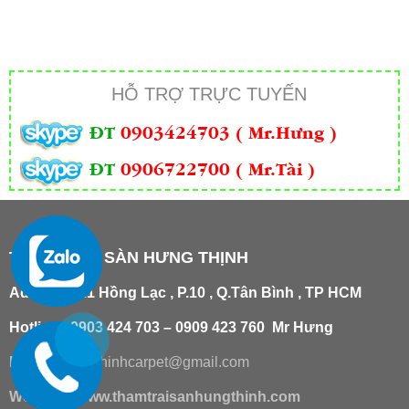
HỖ TRỢ TRỰC TUYẾN
ĐT
0903424703 ( Mr.Hưng )
ĐT
0906722700 ( Mr.Tài )
THẢM TRẢI SÀN HƯNG THỊNH
Add
:
181/21 Hồng Lạc , P.10 , Q.Tân Bình , TP HCM
Hotline : 0903 424 703 – 0909 423 760 Mr Hưng
Email :
hungthinhcarpet@gmail.co
m
Website:
www.thamtraisanhungthinh.com