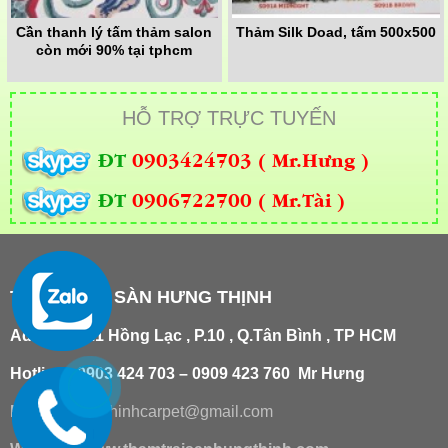
Cần thanh lý tấm thảm salon
Thảm Silk Doad, tấm 500x500
còn mới 90% tại tphcm
HỖ TRỢ TRỰC TUYẾN
ĐT
0903424703 ( Mr.Hưng )
ĐT
0906722700 ( Mr.Tài )
THẢM TRẢI SÀN HƯNG THỊNH
Add
:
181/21 Hồng Lạc , P.10 , Q.Tân Bình , TP HCM
Hotline : 0903 424 703 – 0909 423 760 Mr Hưng
Email :
hungthinhcarpet@gmail.co
m