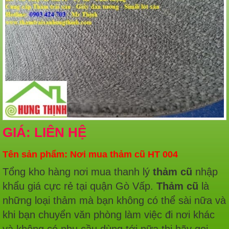
GIÁ: LIÊN HỆ
Tên sản phẩm: Nơi mua thảm cũ HT 004
Tổng kho hàng nơi mua thanh lý
thảm cũ
nhập
khẩu giá cực rẻ tại quận Gò Vấp.
Thảm cũ
là
những loại thảm mà bạn không có thể sài nữa và
khi bạn chuyển văn phòng làm việc đi nơi khác