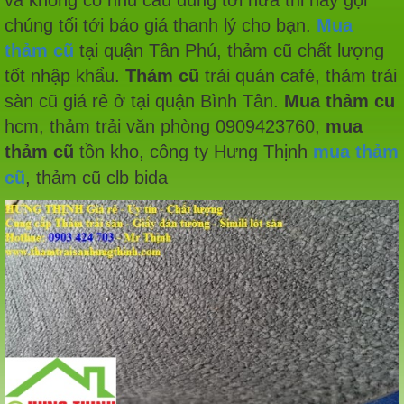
và không có nhu cầu dùng tới nữa thi hãy gọi
chúng tối tới báo giá thanh lý cho bạn.
Mua
thảm cũ
tại quận Tân Phú, thảm cũ chất lượng
tốt nhập khẩu.
Thảm cũ
trải quán café, thảm trải
sàn cũ giá rẻ ở tại quận Bình Tân.
Mua thảm cu
hcm, thảm trải văn phòng 0909423760,
mua
thảm cũ
tồn kho, công ty Hưng Thịnh
mua thảm
cũ
,
thảm cũ clb bida