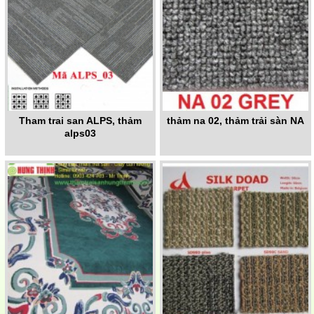
Tham trai san ALPS, thảm
thảm na 02, thảm trải sàn NA
alps03