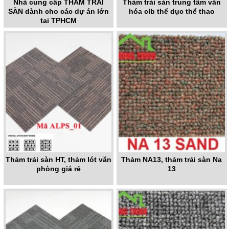
Nhà cung cấp THẢM TRẢI
Thảm trải sàn trung tâm văn
SÀN dành cho các dự án lớn
hóa clb thể dục thể thao
tại TPHCM
Thảm trải sàn HT, thảm lót văn
Thảm NA13, thảm trải sàn Na
phòng giá rẻ
13