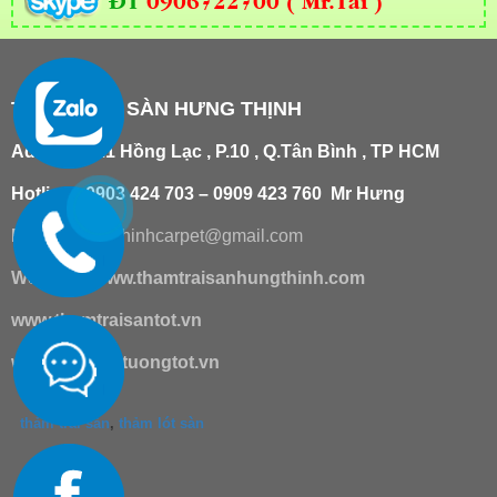
ĐT
0906722700 ( Mr.Tài )
THẢM TRẢI SÀN HƯNG THỊNH
Add
:
181/21 Hồng Lạc , P.10 , Q.Tân Bình , TP HCM
Hotline : 0903 424 703 – 0909 423 760 Mr Hưng
Email :
hungthinhcarpet@gmail.co
m
Website:
www.thamtraisanhungthinh.com
www.thamtraisantot.vn
www.giaydantuongtot.vn
thảm trải sàn
,
thảm lót sàn