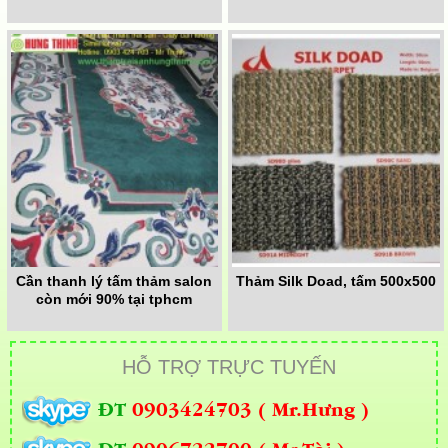
Cần thanh lý tấm thảm salon
Thảm Silk Doad, tấm 500x500
còn mới 90% tại tphcm
HỖ TRỢ TRỰC TUYẾN
ĐT
0903424703 ( Mr.Hưng )