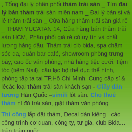
,
Tổng đại lý phân phối
thảm trải sàn
_ Tìm
đại
lý bán thảm
trải sàn miền nam _ Đại lý bán sỉ và
lẻ thảm trải sàn _ Cửa hàng thảm trải sàn giá rẻ
_ THAM YUCATAN 14, Cửa hàng bán thảm trải
sàn HCM,
Phân phối giá rẻ có uy tín và chất
lượng hàng đầu. Thảm trải clb bida, spa chăm
sóc da, quán bar café, showroom phòng trưng
bày, cao ốc văn phòng, nhà hàng tiệc cưới, tiệm
tóc (tiệm Nail), câu lạc bộ thể dục thể hình,
phòng tập tạ tại TP.Hồ Chí Minh. Cung cấp sỉ &
lẻcác loại
thảm
trải sàn khách sạn -
Giấy dán
tường
Hàn Quốc –
simili
lót sàn.
Cho thuê
thảm
nỉ đỏ trải sàn, giặt thảm văn phòng
Thi công
lắp đặt thảm, Decal dán kiếng
các
công trình cơ quan, công ty, tư gia, club Bida…
trên toàn quốc.