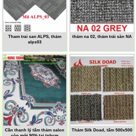
Tham trai san ALPS, thảm
thảm na 02, thảm trải sàn NA
alps03
Cần thanh lý tấm thảm salon
Thảm Silk Doad, tấm 500x500
còn mới 90% tại tphcm