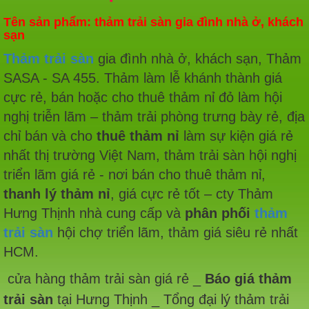
Tên sản phẩm: thảm trải sàn gia đình nhà ở, khách
sạn
Thảm trải sàn
gia đình nhà ở, khách sạn, Thảm
SASA - SA 455. Thảm làm lễ khánh thành giá
cực rẻ, bán hoặc cho thuê thảm nỉ đỏ làm hội
nghị triễn lãm – thảm trải phòng trưng bày rẻ, địa
chỉ bán và cho
thuê thảm nỉ
làm sự kiện giá rẻ
nhất thị trường Việt Nam, thảm trải sàn hội nghị
triển lãm giá rẻ - nơi bán cho thuê thảm nỉ,
thanh lý thảm nỉ
, giá cực rẻ tốt – cty Thảm
Hưng Thịnh nhà cung cấp và
phân phối
thảm
trải sàn
hội chợ triển lãm, thảm giá siêu rẻ nhất
HCM.
cửa hàng thảm trải sàn giá rẻ _
Báo giá thảm
trải sàn
tại Hưng Thịnh _ Tổng đại lý thảm trải