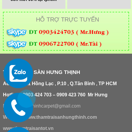
HỖ TRỢ TRỰC TUYẾN
ĐT
0903424703 ( Mr.Hưng )
ĐT
0906722700 ( Mr.Tài )
THẢM TRẢI SÀN HƯNG THỊNH
Add
:
181/21 Hồng Lạc , P.10 , Q.Tân Bình , TP HCM
Hotline : 0903 424 703 – 0909 423 760 Mr Hưng
Email :
hungthinhcarpet@gmail.co
m
Website:
www.thamtraisanhungthinh.com
www.thamtraisantot.vn