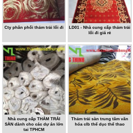
Cty phân phối thảm trải lối đi
LD01 - Nhà cung cấp thảm trải
lối đi giá rẻ
Nhà cung cấp THẢM TRẢI
Thảm trải sàn trung tâm văn
SÀN dành cho các dự án lớn
hóa clb thể dục thể thao
tại TPHCM